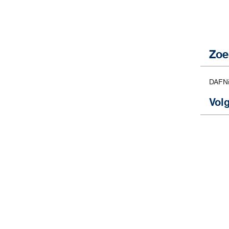
e
Zoe
er
t
DAF
N
Vol