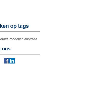
ken op tags
ieuwe modellen
lakstraat
g ons