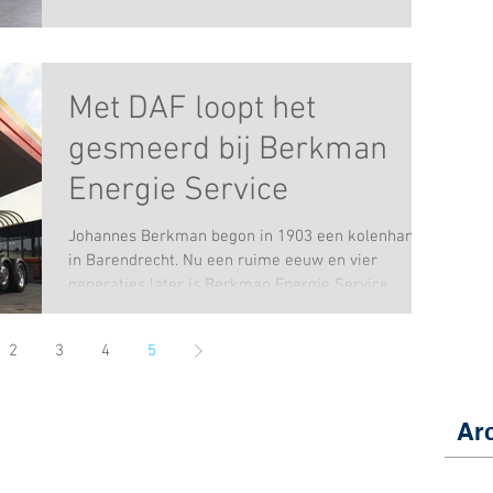
Met DAF loopt het
gesmeerd bij Berkman
Energie Service
Johannes Berkman begon in 1903 een kolenhandel
in Barendrecht. Nu een ruime eeuw en vier
generaties later is Berkman Energie Service...
2
3
4
5
Arc