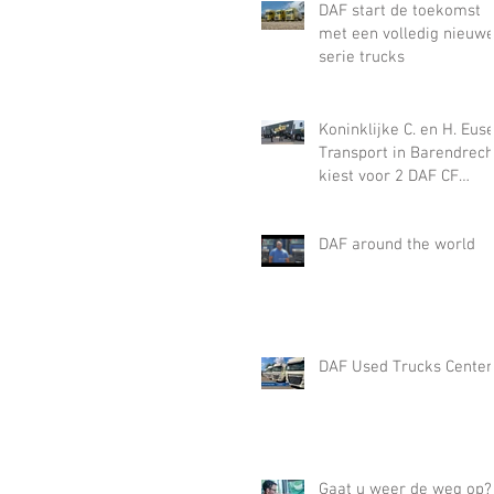
DAF start de toekomst
met een volledig nieuw
serie trucks
Koninklijke C. en H. Eus
Transport in Barendrech
kiest voor 2 DAF CF
Electric vrachtauto’s via
BE
DAF around the world
DAF Used Trucks Center
Gaat u weer de weg op?