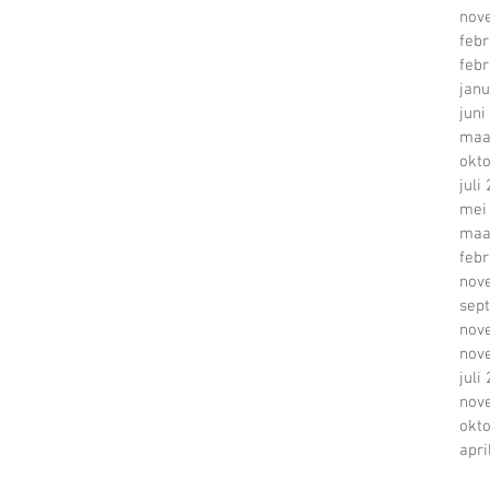
nov
febr
febr
janu
juni
maa
okt
juli
mei
maa
febr
nov
sep
he
nov
nov
juli
nov
okt
apri