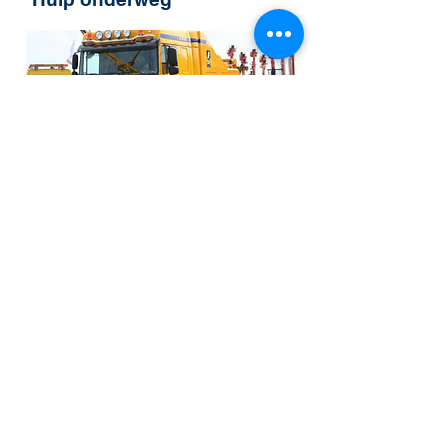
Voor hulp onderweg kunt u gebruik
maken van DAF ITS en indien
noodzakelijk ook van onze eigen
BEST sleepdienst/takelwagen.
Hierdoor loopt uw voertuig
minimale vertraging op en kunt u
snel weer op weg geholpen
worden.
International Truck Service
Volg ons