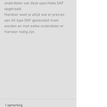
onderdelen van deze specifieke DAF 
opgehaald.
Hierdoor weet je altijd wat er precies 
aan dit type DAF gesleuteld moet 
worden en met welke onderdelen er 
hiervoor nodig zijn.
1 opmerking