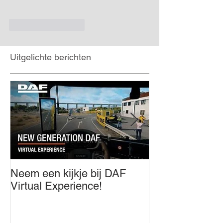
Like
Reageren
Uitgelichte berichten
Neem een kijkje bij DAF
Innovation awar
Virtual Experience!
year!!!!!!