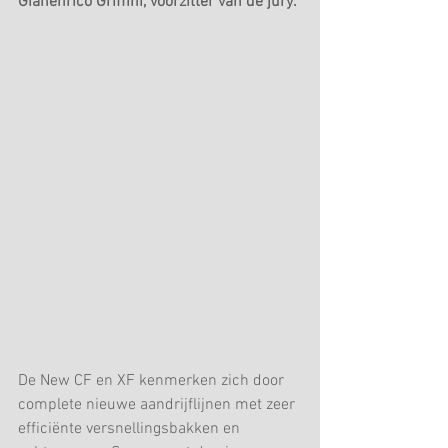
Gianenrico Griffini, voorzitter van de jury.
De New CF en XF kenmerken zich door 
complete nieuwe aandrijflijnen met zeer 
efficiënte versnellingsbakken en 