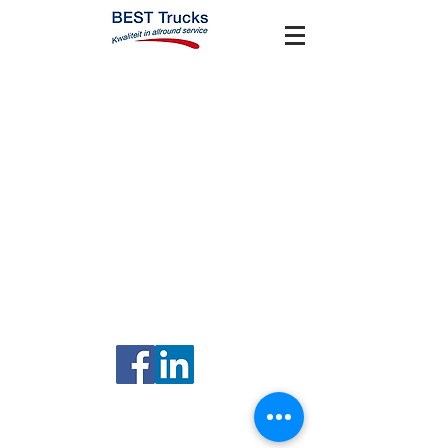
Volg ons
Truckvision