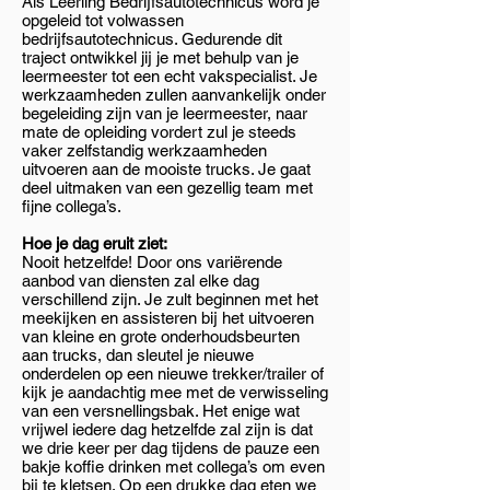
Als Leerling Bedrijfsautotechnicus word je
opgeleid tot volwassen
bedrijfsautotechnicus. Gedurende dit
traject ontwikkel jij je met behulp van je
leermeester tot een echt vakspecialist. Je
werkzaamheden zullen aanvankelijk onder
begeleiding zijn van je leermeester, naar
mate de opleiding vordert zul je steeds
vaker zelfstandig werkzaamheden
uitvoeren aan de mooiste trucks. Je gaat
deel uitmaken van een gezellig team met
fijne collega’s.
Hoe je dag eruit ziet:
Nooit hetzelfde! Door ons variërende
aanbod van diensten zal elke dag
verschillend zijn. Je zult beginnen met het
meekijken en assisteren bij het uitvoeren
van kleine en grote onderhoudsbeurten
aan trucks, dan
sleutel je nieuwe
onderdelen op een nieuwe trekker/trailer of
kijk je aandachtig mee met de verwisseling
van een versnellingsbak. Het enige wat
vrijwel iedere dag hetzelfde zal zijn is dat
we drie keer per dag tijdens de pauze een
bakje koffie drinken met collega’s om even
bij te kletsen. Op een drukke dag eten we