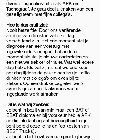
diverse inspecties uit zoals APK en
Tachograaf. Je gaat deel uitmaken van een
gezellig team met fijne collega’s.
Hoe je dag eruit ziet:
Nooit hetzelfde! Door ons variërende
aanbod van diensten zal elke dag
verschillend zijn. Het ene moment stel je
diagnose aan een voertuig met
ingewikkelde storingen, het andere
moment sleutel je nieuwe onderdelen op
een nieuwe trekker of trailer. Wat wel iedere
dag hetzelfde zal zijn is dat we drie keer
per dag tijdens de pauze een bakje koffie
drinken met collega’s om even bij te
kletsen. Op een drukke dag eten we ’s
avonds gezamenlijk alvorens we het
ingeplande werk afmaken.
Dit is wat wij zoeken:
Je bent in bezit van minimaal een BAT of
EBAT diploma en bij voorkeur heb je APK1
en digitale tachograaf bevoegdheid, óf je
bent bereid deze te halen (op kosten van
BEST Trucks).
Je bent in het bezit van een groot rijbewijs.