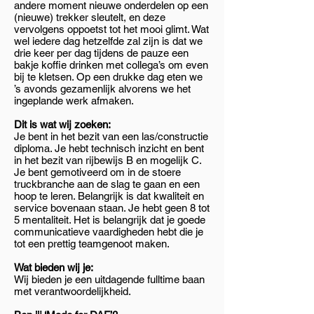
andere moment nieuwe onderdelen op een
(nieuwe) trekker sleutelt, en deze
vervolgens oppoetst tot het mooi glimt. Wat
wel iedere dag hetzelfde zal zijn is dat we
drie keer per dag tijdens de pauze een
bakje koffie drinken met collega’s om even
bij te kletsen. Op een drukke dag eten we
’s avonds gezamenlijk alvorens we het
ingeplande werk afmaken.
Dit is wat wij zoeken:
Je bent in het bezit van een las/constructie
diploma. Je hebt technisch inzicht en bent
in het bezit van rijbewijs B en mogelijk C.
Je bent gemotiveerd om in de stoere
truckbranche aan de slag te gaan en een
hoop te leren. Belangrijk is dat kwaliteit en
service bovenaan staan. Je hebt geen 8 tot
5 mentaliteit. Het is belangrijk dat je goede
communicatieve vaardigheden hebt die je
tot een prettig teamgenoot maken.
Wat bieden wij je:
Wij bieden je een uitdagende fulltime baan
met verantwoordelijkheid.