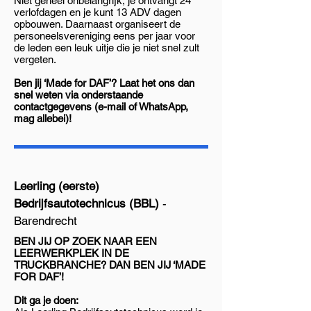
Niet geheel onbelangrijk, je ontvangt 24
verlofdagen en je kunt 13 ADV dagen
opbouwen. Daarnaast organiseert de
personeelsvereniging eens per jaar voor
de leden een leuk uitje die je niet snel zult
vergeten.
Ben jij ‘Made for DAF’? Laat het ons dan
snel weten via onderstaande
contactgegevens (e-mail of WhatsApp,
mag allebei)!
Leerling (eerste)
Bedrijfsautotechnicus (BBL)
-
Barendrecht
BEN JIJ OP ZOEK NAAR EEN
LEERWERKPLEK IN DE
TRUCKBRANCHE? DAN BEN JIJ ‘MADE
FOR DAF’!
Dit ga je doen: