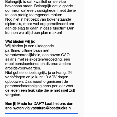
Belangrijk is dat kwaliteit en service
bovenaan staan. Belangrijk dat je goede
communicatieve vaardigheden hebt die je
tot een prettig teamgenoot maken.
Nog niet in het bezit van bovenstaande
diploma’s, maar wel erg gemotiveerd om
aan de slag te gaan in deze functie? Dan
kunnen we altijd een plan maken!
Wat bieden wij je:
Wij bieden je een uitdagende
parttime/fulltime baan met
verantwoordelijkheid, een boven CAO
salaris met reiskostenvergoeding, een
mooi pensioenfonds en diverse andere
arbeidsvoorwaarden.
Niet geheel onbelangrijk, je ontvangt 24
verlofdagen en je kunt 13 ADV dagen
opbouwen. Daarnaast organiseert de
personeelsvereniging eens per jaar voor
de leden een leuk uitje die je niet snel zult
vergeten.
Ben jij ‘Made for DAF’? Laat het ons dan
snel weten via
vacature@besttrucks.nl