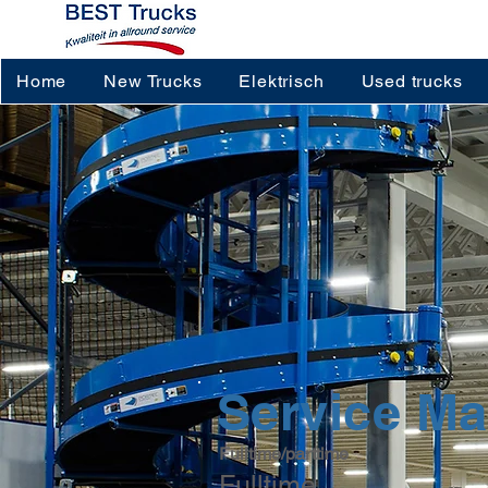
Home
New Trucks
Elektrisch
Used trucks
Service M
Fulltime/parttime
Fulltime