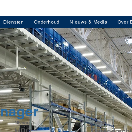
Diensten
Onderhoud
Nieuws & Media
Over 
anager
Niveau
Locatie
MBO,
Barendrecht