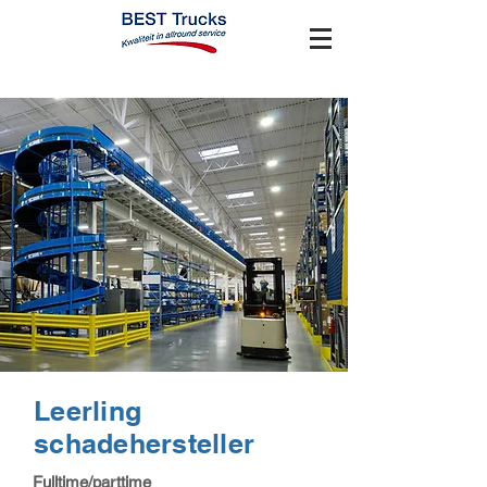
Leerling
schadehersteller
Fulltime/parttime