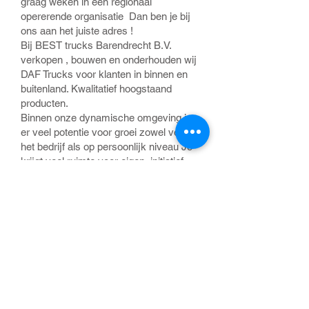
graag weken in een regionaal
opererende organisatie Dan ben je bij
ons aan het juiste adres !
Bij BEST trucks Barendrecht B.V.
verkopen , bouwen en onderhouden wij
DAF Trucks voor klanten in binnen en
buitenland. Kwalitatief hoogstaand
producten.
Binnen onze dynamische omgeving is
er veel potentie voor groei zowel voor
het bedrijf als op persoonlijk niveau Je
krijgt veel ruimte voor eigen initiatief.
Denk jij in verbeteringen en
oplossingen?
Ben jij techniek gedreven en werk jij
graag samen in teamverband in een
open werksfeer? Ga dan met ons de
uitdaging aan.
Toch nog vragen na het lezen van deze
vacature ? Neem dan contact op met