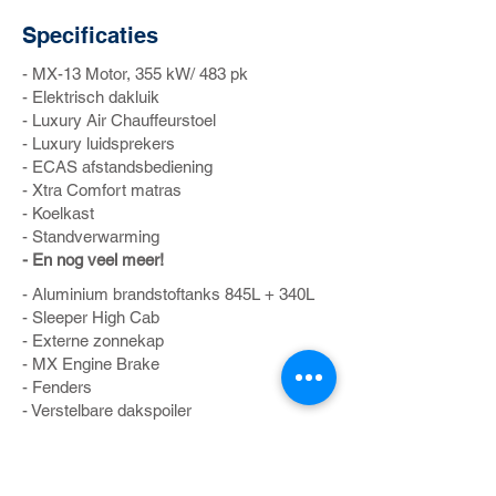
Specificaties
- MX-13 Motor, 355 kW/ 483 pk
- Elektrisch dakluik
- Luxury Air Chauffeurstoel
- Luxury luidsprekers
- ECAS afstandsbediening
- Xtra Comfort matras
- Koelkast
- Standverwarming
- En nog veel meer!
- Aluminium brandstoftanks 845L + 340L
- Sleeper High Cab
- Externe zonnekap
- MX Engine Brake
- Fenders
- Verstelbare dakspoiler
- Frontzichtspiegel
- ASR