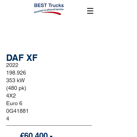
BEST Used Trucks
DAF XF
2022
198.926
353 kW
(480 pk)
4X2
Euro 6
0G41881
4
€60.400,-