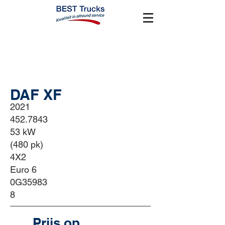
BEST Used Trucks
DAF XF
2021
452.7843
53 kW
(480 pk)
4X2
Euro 6
0G35983
8
Prijs op