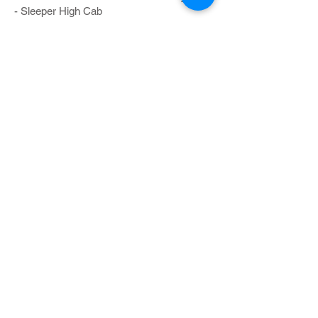
- Sleeper High Cab
- Externe zonnekap
- MX Engine Brake
- Fenders
- Side skirts
Volg ons